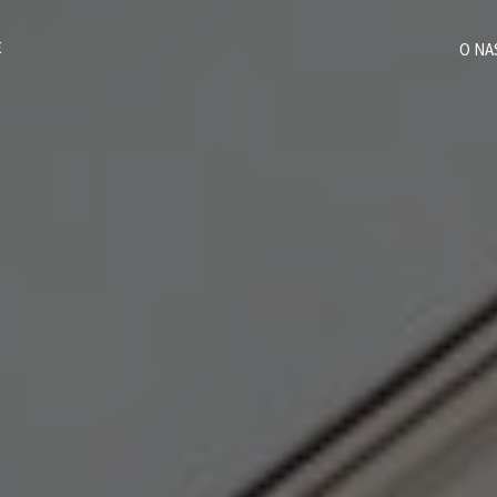
E
O NA