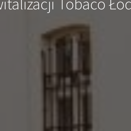
talizacji Tobaco Łó