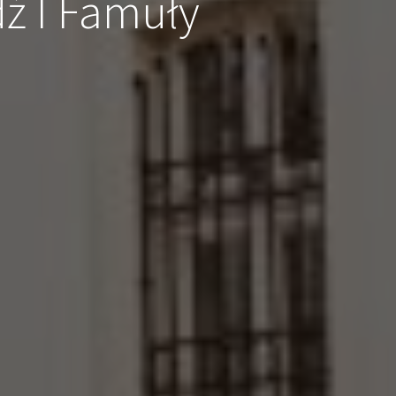
dź I Famuły